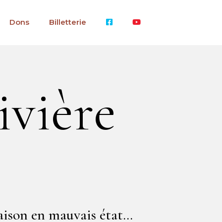
Dons
Billetterie
ivière
aison en mauvais état…